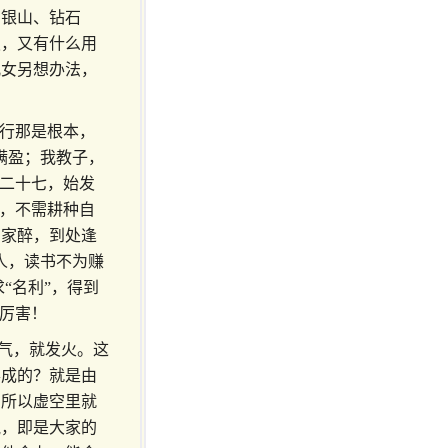
、银山、钻石
报，又有什么用
儿女另想办法，
德行那是根本，
满盈；我教子，
，二十七，始发
丘，不需耕种自
东家醉，到处逢
人，读书不为赚
“名利”，得到
多厉害！
脾气，就发火。这
形成的？就是由
，所以虚空里就
气，即是大家的