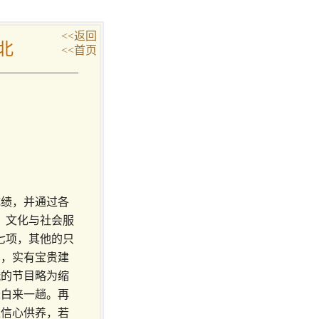
<<返回
北
<<首页
，
。
成绩，并通过各
、文化与社会服
七项，其他的只
用，实有宝贵建
玩的节目略为缩
未白来一趟。再
之信心供养，若