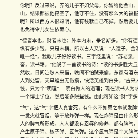
你呢？反过来说，养的儿子不如父母，你留给他金山
山，结果都被他挖空了，他守不住，没有那么大的福
呢？所以西方人很聪明，他有钱就自己花掉，然后要
也免得令儿女生依赖心。
“德者本也，财者末也；外本内末，争名斯多。”你有
纵有多少钱，只是末梢。所以古人又说：“人遗子，金
唯一经”，我教儿子好好读书。三字经里说：“苏老泉
奋，读书籍。”他说了一首读书的诗：“读的书多胜大
然收，日间岂愁人来借，晚间不怕贼来偷。东家有酒
人到处留，天旱蝗虫无伤损，快活英雄到白头。”古来
钱，只为个“明理”──明白做人的道理；现在读书人为求
一个博士学位，然后能多赚些钱。由此可知这“财”字
“气”，这“气”字把人真害死，有什么不如意之事就发
一发火就冒烟，等于放炸弹一样。现在炸弹是由什么
人的脾气所形成。人人都没有忍辱的修养，都有脾气
产生原子弹、核子弹、氢气弹。这个氢气弹是个大脾