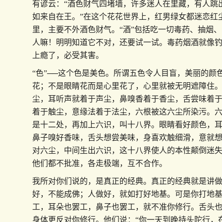
有谚云：“酒色财气四堵墙，许多迷人在里藏，有人跳
如来自在王。”在这个花花世界上，红男绿女都迷恋红
里，主要不外酒色财气。“酒”包括吃一切毒药、抽烟
人嘛！明明知道它不对，还要试一试。毒药烟酒就像
上瘾了，必受其害。
“色”──这个色是美色。所谓五色令人目盲，美丽的颜
花；不是眼睛花而是心里花了，心里就被无明遮障住
尘，耳听声就着于声尘，鼻嗅香着于香尘，舌尝味着
着于触尘，意缘法着于法尘，六根被这六尘所染污。
是十二处，再加上六识，叫十八界。眼睛看好颜色，
鼻子嗅好香味，舌头想尝美味，身喜欢触细滑，意就
对六尘，中间生出六识，这十八界使人的本性颠倒迷
他们都不批准，各走极端，互不合作。
我所对你们说的，是真正的经典。真正的经典就是讲
好，不能成佛；人做好，就如打好地基。可是你打地
工，耳朵也罢工，鼻子也罢工，就不准你修行。舌头
身体更反对你修行。他们说：“你一天到晚持头陀行，