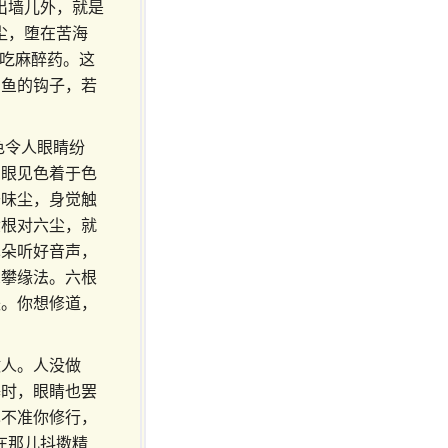
出墙儿外，就是
尘，堕在苦海
、吃麻醉药。这
钓鱼的钩子，若
色令人眼睛纷
。眼见色着于色
于味尘，身觉触
六根对六尘，就
耳朵听好音声，
想攀缘法。六根
失。你想修道，
做人。人没做
基时，眼睛也罢
也不准你修行，
在那儿抖擞精