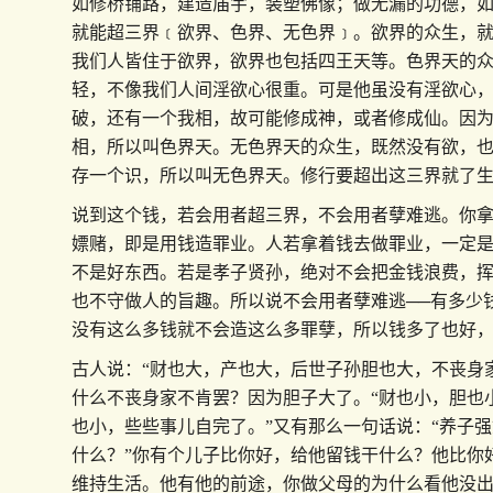
如修桥铺路，建造庙宇，装塑佛像；做无漏的功德，
就能超三界﹝欲界、色界、无色界﹞。欲界的众生，
我们人皆住于欲界，欲界也包括四王天等。色界天的
轻，不像我们人间淫欲心很重。可是他虽没有淫欲心
破，还有一个我相，故可能修成神，或者修成仙。因
相，所以叫色界天。无色界天的众生，既然没有欲，
存一个识，所以叫无色界天。修行要超出这三界就了
说到这个钱，若会用者超三界，不会用者孽难逃。你
嫖赌，即是用钱造罪业。人若拿着钱去做罪业，一定
不是好东西。若是孝子贤孙，绝对不会把金钱浪费，
也不守做人的旨趣。所以说不会用者孽难逃──有多少
没有这么多钱就不会造这么多罪孽，所以钱多了也好
古人说：“财也大，产也大，后世子孙胆也大，不丧身
什么不丧身家不肯罢？因为胆子大了。“财也小，胆也
也小，些些事儿自完了。”又有那么一句话说：“养子
什么？”你有个儿子比你好，给他留钱干什么？他比你
维持生活。他有他的前途，你做父母的为什么看他没