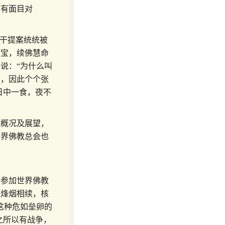
哪有面目对
若干提案统统被
三宝，续佛慧命
说：“为什么叫
行，因此个个张
日中一食，夜不
之概况及展望，
法界佛教总会也
来参加世界佛教
上烽烟相续，核
这种危如垒卵的
之所以有战争，