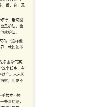
鼻、舌、身、意
能修行；话说回
界也是护法，也
，他就护法。
不知。”这样他
境界，就如如不
二戈争金杀气高，
”这个钱字，有
争财产。人人因
只为财，朋友不
─手根本不摸
做一些善功德，