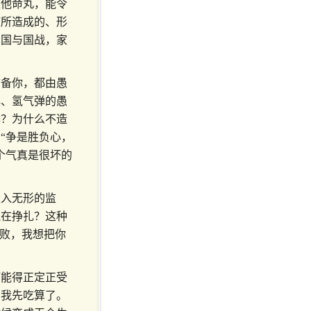
维他命丸，能令
痴所造成的、形
？国与国战，家
防备你，都由愚
弹、氢气弹的愚
器？为什么不造
“争是胜负心，
个气真是很坏的
关入无形的监
气在挣扎？这种
打败，我想把你
何能得正定正受
，我先吃算了。