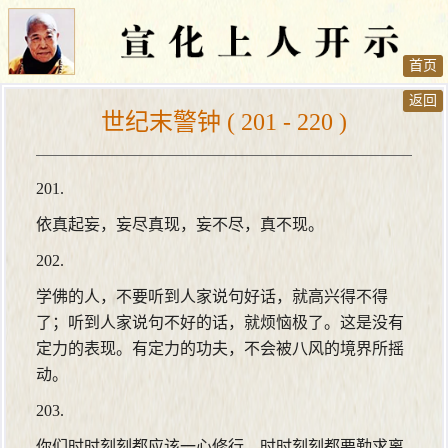
首页
返回
世纪末警钟 ( 201 - 220 )
201.
依真起妄，妄尽真现，妄不尽，真不现。
202.
学佛的人，不要听到人家说句好话，就高兴得不得
了；听到人家说句不好的话，就烦恼极了。这是没有
定力的表现。有定力的功夫，不会被八风的境界所摇
动。
203.
你们时时刻刻都应该一心修行，时时刻刻都要勤求离