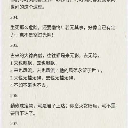
世间的这个道理。
204.
生死那么危险，还要懒惰！若无其事，好像自己有定
力，岂不是空过光阴！
205.
古来的大德高僧，往往都是来无影，去无踪，
1 来也飘飘，去也飘飘，
2 来也风流，去也风流﹝他的风范永留于世﹞，
3 来也无挂无碍，去也无挂无碍，
4 不如不来也不去。
206.
勤修戒定慧，就是君子上达；你息灭贪瞋痴，就不需
要再下达了。
207.