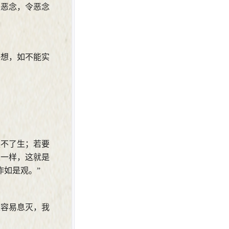
生恶念，令恶念
妄想，如不能实
换不了生；若要
人一样，这就是
作如是观。”
是容易息灭，我