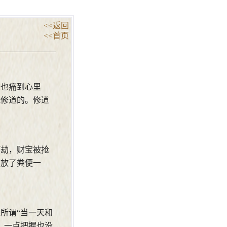
<<返回
<<首页
你也痛到心里
能修道的。修道
打劫，财宝被抢
，放了粪便一
所谓“当一天和
，一点把握也没