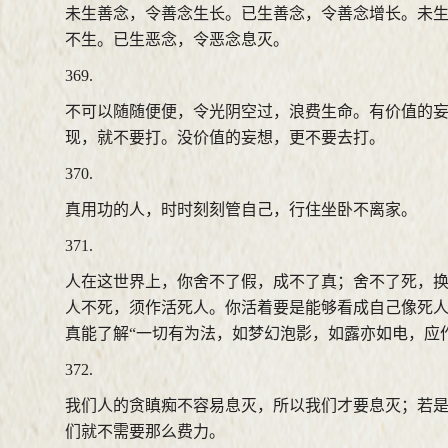
未生善念，令善念生长。已生善念，令善念增长。未
不生。已生恶念，令恶念息灭。
369.
不可以随随便便，令光阴空过，浪费生命。有价值的
现，就不要打。没价值的妄想，更不要去打。
370.
真用功的人，时时刻刻管自己，行住坐卧不离家。
371.
人在这世界上，你舍不了假，成不了真；舍不了死，
人不死，须作活死人。你活着要是能够看成自己像死
真能了解“一切有为法，如梦幻泡影，如露亦如电，应
372.
我们人的贪瞋痴不容易息灭，所以我们才要息灭；若
们就不需要那么费力。