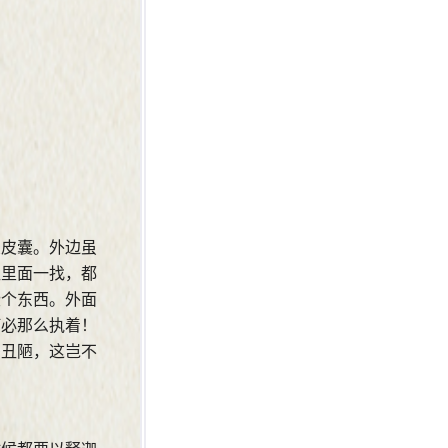
臭皮囊。外边虽
往里面一找，都
些个东西。外面
何必那么执着！
恶丑陋，这岂不