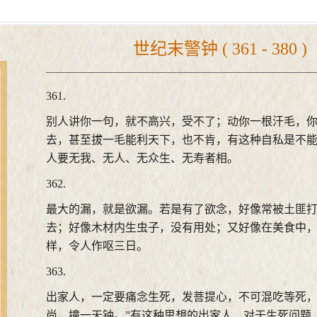
世纪末警钟 ( 361 - 380 )
361.
别人讲你一句，就不高兴，受不了；动你一根汗毛，
去，甚至拔一毛能利天下，也不肯，有这种自私是不
人要无我、无人、无众生、无寿者相。
362.
最大的漏，就是欲漏。若是有了欲念，好像常被土匪
去；好像木材内生虫子，没有用处；又好像在美食中
样，令人作呕三日。
363.
出家人，一定要痛念生死，发菩提心，不可混吃等死，
尚，撞一天钟。”有这种思想的出家人，对于生死问题