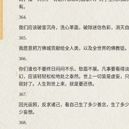
有。
364.
我们应该破釜沉舟，洗心革面，破除迷信色彩，消灭
365.
我愿意把万佛城贡献给全人类，以及全世界的佛教徒
366.
你们谁也不要终日闷闷不乐，愁眉不展。凡事要看得
幻，应该轻轻松松地处之泰然。世上一切皆是虚妄，
就好了。人生到世上来，就是要还债。
367.
回光返照，反求诸己，看自己生了多少善念，生了多
少妄想。
368.