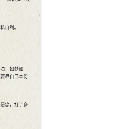
自私自利。
。
淡泊，如梦如
只要尽自己本份
少恶念，打了多