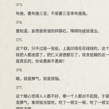
373.
布施，要布施三宝，不是要三宝来布施我。
374.
要知道，妄想是修道的绊脚石，障碍你成就道业。
375.
这个财，只不过是一张纸，上面印得花花绿绿的，这
就把人都迷惑了，把仁义道德都忘了，就贪纸糊的这
是真实的，你说愚痴不愚痴？
376.
瞋，就是脾气，就是烦恼。
377.
这个瞋心觉得人人都不好，哪一个人都对不起我，于
发脾气，拿烦恼当饭吃，吃了一顿又一顿，吃了一顿
得吃不够。