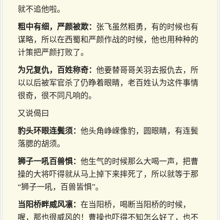
就不追他啦。
粗中有细，严颜被欺：
张飞虽然粗勇，有的时候也有
谋略，所以在西蜀和严颜作战的时候，他也用种种的
计策把严颜打败了。
为兄复仇，百姓称奇：
他要替哥哥关羽去报仇去，所
以以后被军官杀了仍睁着眼睛，老百姓认为这件事情
很奇，很不同凡响的。
又说偈曰
豹头环眼连鬓须：
他头角峥嵘像豹，圆眼睛，有连鬓
落腮的胡须。
狮子一吼百兽惧：
他生气的时候那么大喝一声，把曹
操的大将吓得就从马上掉下来摔死了，所以就等于那
“狮子一吼，百兽皆惧”。
当阳桥畔威风凛：
在当阳桥，喝断当阳桥的时候，
喔，那也很威风的！曹操也吓得不知怎么好了，也不