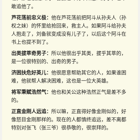
敢追他了。
芦花荡前忠义极：
他在芦花荡前把阿斗从孙夫人（孙
权之妹）的怀里给抢回来，救主人。如果阿斗给孙夫
人抱走了，刘备就变成没有儿子了，以后这个阿斗在
书上也提不到了。
出类拔萃奇男子：
所以他很出乎其类，拔乎其萃的，
是一位很特别的、出奇的男子。
济困扶危好英儿：
他很愿意帮助其它的人，如果谁困
难，他就帮人解决困难，这也是一位大英雄。
将军秉赋浩然气：
他也和关公这种浩然正气是差不多
的。
正直金刚人远追：
所以嘛，正直得好像金刚似的，好
像怒目金刚那样的。现在的人都慎终追远，差不离都
特别对张飞（张三爷）很恭敬的，很崇拜的。