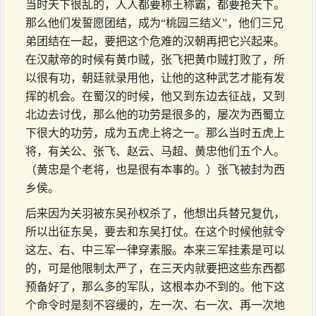
当时天下很乱的，人人都要称王称霸，都要抢天下。
那么他们发誓愿团结，成为“桃园三结义”，他们三兄
弟团结在一起，要把这个危难的汉朝再把它兴起来。
在汉献帝的时候有黄巾贼，张飞把黄巾贼打败了，所
以很有功，朝廷就录用他，让他的这种武艺才能有发
挥的机会。在蜀汉的时候，他又到东边去征战，又到
北边去讨伐，那么他的功劳是很多的，屡次为西蜀立
下很大的功劳，成为五虎上将之一。那么当时五虎上
将，有关公、张飞、赵云、马超、黄忠他们五个人。
（黄忠是个老将，也是很有本事的。）张飞被封为西
乡侯。
后来因为关羽被东吴孙权杀了，他想出兵替兄复仇，
所以出征东吴，要去和东吴打仗。在这个时候他就令
这左、右、中三军一律穿素服。本来三军挂素是可以
的，可是他限制太严了，在三天内就要把这些东西都
预备好了，那么多的军队，这根本办不到的。他下这
个命令时是刻不容缓的，左一次、右一次、再一次地