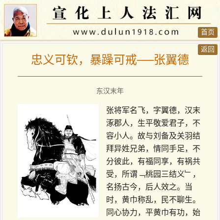
首页
返回
忠义可钦，暴躁可戒──张翼德
东汉末年
张将军名飞，字翼德，汉末
涿郡人，生平敬爱君子，不
容小人。故与刘备及关羽结
拜异姓兄弟，情同手足，不
分彼此，有福同享，有祸共
受，所谓﹁桃园三结义﹂，
名扬古今，后人效之。当
时，黄巾称乱，民不聊生。
同心协力，平黄巾有功，始