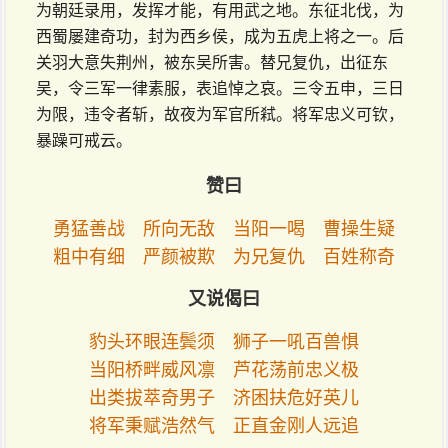
为朝廷录用，发挥才能，有用武之地。东征北伐，为
西蜀屡建奇功，封为西乡侯，成为五虎上将之一。后
关羽大意失荆州，被东吴所害。替兄复仇，出征东
吴，令三军一律素服，表追悼之哀。三令五申，三日
为限，违令者斩，故夜为军官所弒。将军忠义可钦，
暴躁可戒云。
赞曰
勇猛善战 所向无敌 当阳一喝 曹操生疑
粗中有细 严颜被欺 为兄复仇 百姓称奇
又说偈曰
豹头环眼连鬓须 狮子一吼百兽惧
当阳桥畔威风凛 芦花荡前忠义极
出类拔萃奇男子 济困扶危好英儿
将军秉赋浩然气 正直金刚人远追